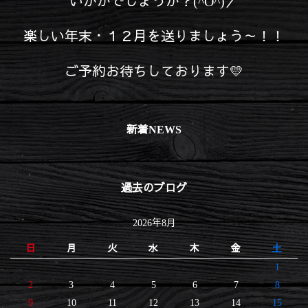
いかがでしょうか？(^O^)／
楽しい年末・１２月を送りましょう～！！
ご予約お待ちしております💛
新着NEWS
過去のブログ
2026年8月
日
月
火
水
木
金
土
1
2
3
4
5
6
7
8
9
10
11
12
13
14
15