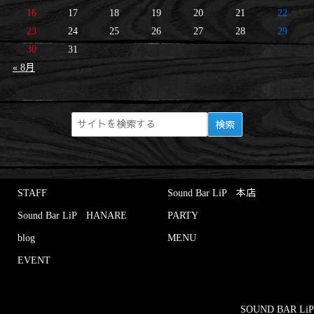
16
17
18
19
20
21
22
23
24
25
26
27
28
29
30
31
« 8月
STAFF
Sound Bar LiP 本店
Sound Bar LiP HANARE
PARTY
blog
MENU
EVENT
SOUND BAR LiP