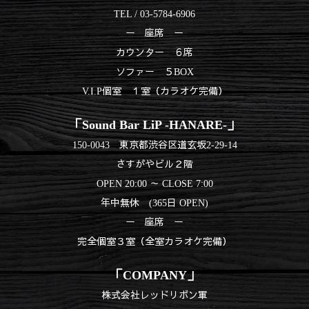
TEL / 03-5784-6906
ー 座席 ー
カウンター ６席
ソファー ５BOX
V.I.P個室 １室（カラオケ完備）
「
Sound Bar LiP -HANARE-」
150-0043 東京都渋谷区道玄坂2-29-14
さすがやビル２階
OPEN 20:00 ～ CLOSE 7:00
年中無休 (365日 OPEN)
ー 座席 ー
完全個室３室（全室カラオケ完備）
「COMPANY」
株式会社レッドリボン軍