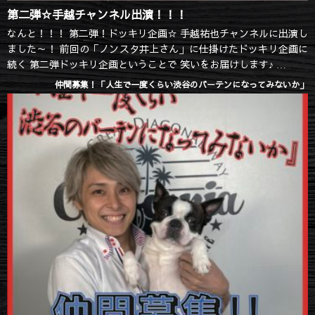
第二弾☆手越チャンネル出演！！！
なんと！！！ 第二弾！ドッキリ企画☆ 手越祐也チャンネルに出演し
ました～！ 前回の「ノンスタ井上さん」に仕掛けたドッキリ企画に
続く 第二弾ドッキリ企画ということで 笑いをお届けします♪
仲間募集！「人生で一度くらい渋谷のバーテンになってみないか」
皆さん是...